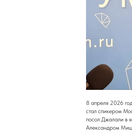
8 апреля 2026 го
стал спикером Мо
посол Джалали в х
Александром Мище