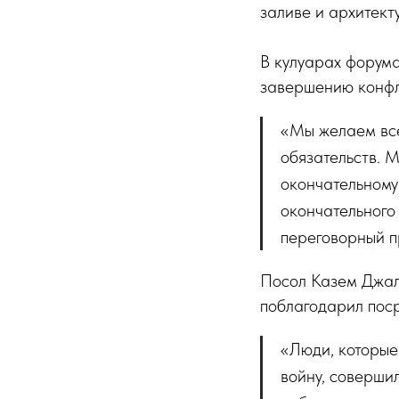
заливе и архитект
В кулуарах форума
завершению конфл
«Мы желаем все
обязательств. 
окончательному
окончательного
переговорный п
Посол Казем Джал
поблагодарил пос
«Люди, которые
войну, соверши