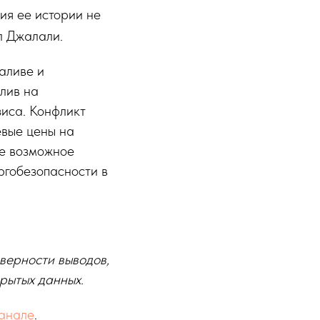
ия ее истории не
л Джалали.
аливе и
лив на
зиса. Конфликт
евые цены на
же возможное
ргобезопасности в
оверности выводов,
рытых данных.
канале
.