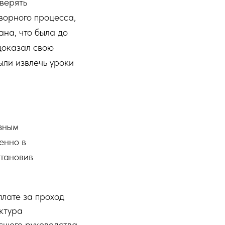
верять
ворного процесса,
ана, что была до
доказал свою
ыли извлечь уроки
зным
енно в
становив
лате за проход
ктура
сшего руководства