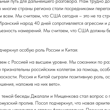
ьный путь для дальнейшего разговора. Нам трудно до
о многие страны региона стали посредниками перего
 всем. Мы считаем, что США сегодня – это не та стр
Иранский народ 40 дней сопротивляется агрессии и 
рьезность намерений. Мы считаем, что США должны б
черкнул особую роль России и Китая:
ем с Россией на высшем уровне. Мы союзники по ра
 признательны российским коллегам за помощь, особ
оскости. Россия и Китай сыграли позитивную роль, о
шения, наложив на них вето».
 темой беседы Джалали и Мищенкова стал вопрос о п
музский пролив. Посол подчеркнул, что новая архите
гионе находится в стадии формирования. Позиция вы