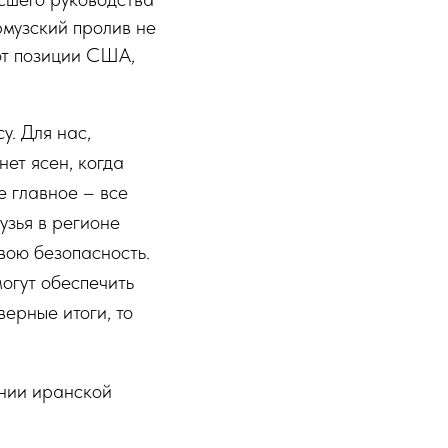
рмузский пролив не
от позиции США,
. Для нас,
ет ясен, когда
е главное – все
узья в регионе
вою безопасность.
огут обеспечить
верные итоги, то
ении иранской