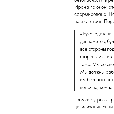
Ирана по окончате
сформирована. Но 
но и от стран Пер
«Руководители 
дипломатов, бу
все стороны по
стороны извлек
тоже. Мы со св
Мы должны рабо
им безопасность
конечно, компе
Громкие угрозы Тр
цивилизации силь