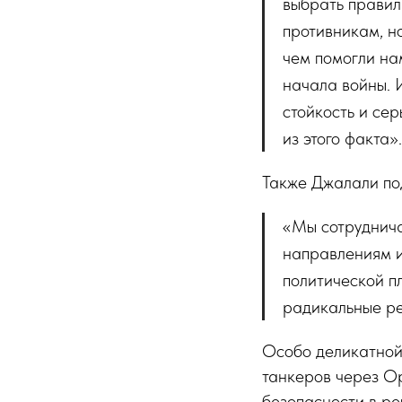
выбрать правил
противникам, н
чем помогли нам
начала войны. 
стойкость и се
из этого факта».
Также Джалали под
«Мы сотруднича
направлениям и
политической пл
радикальные ре
Особо деликатной
танкеров через Ор
безопасности в ре