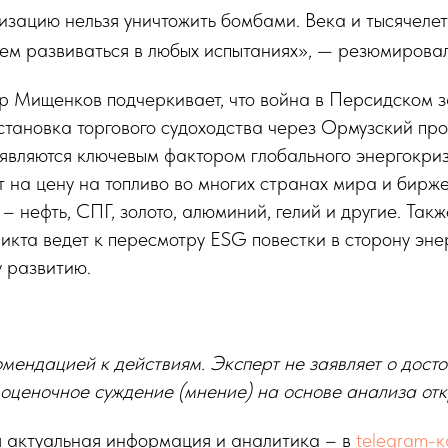
изацию нельзя уничтожить бомбами. Века и тысячелет
дем развиваться в любых испытаниях», — резюмирова
р Мищенков подчеркивает, что война в Персидском з
тановка торгового судоходства через Ормузский про
являются ключевым фактором глобального энергокри
т на цену на топливо во многих странах мира и бирж
– нефть, СПГ, золото, алюминий, гелий и другие. Так
икта ведет к пересмотру ESG повестки в сторону эне
 развитию.
омендацией к действиям. Эксперт не заявляет о дост
 оценочное суждение (мнение) на основе анализа отк
 актуальная информация и аналитика – в
telegram-