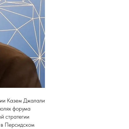
сии Казем Джалали
полях форума
ой стратегии
 в Персидском