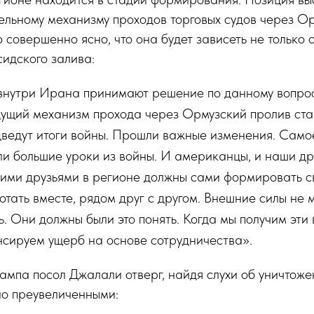
льному механизму проходов торговых судов через О
совершенно ясно, что она будет зависеть не только 
сидского залива:
внутри Ирана принимают решение по данному вопросу
дущий механизм прохода через Ормузский пролив стан
дведут итоги войны. Прошли важные изменения. Само
ли большие уроки из войны. И американцы, и наши др
оими друзьями в регионе должны сами формировать с
тать вместе, рядом друг с другом. Внешние силы не м
. Они должны были это понять. Когда мы получим эти 
нсируем ущерб на основе сотрудничества».
ампа посол Джалали отверг, найдя слухи об уничтож
но преувеличенными: