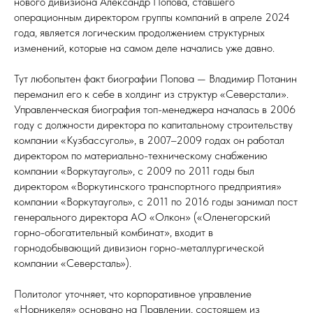
нового дивизиона Александр Попова, ставшего
операционным директором группы компаний в апреле 2024
года, является логическим продолжением структурных
изменений, которые на самом деле начались уже давно.
Тут любопытен факт биографии Попова — Владимир Потанин
переманил его к себе в холдинг из структур «Северстали».
Управленческая биография топ-менеджера началась в 2006
году с должности директора по капитальному строительству
компании «Кузбассуголь», в 2007–2009 годах он работал
директором по материально-техническому снабжению
компании «Воркутауголь», с 2009 по 2011 годы был
директором «Воркутинского транспортного предприятия»
компании «Воркутауголь», с 2011 по 2016 годы занимал пост
генерального директора АО «Олкон» («Оленегорский
горно-обогатительный комбинат», входит в
горнодобывающий дивизион горно-металлургической
компании «Северсталь»).
Политолог уточняет, что корпоративное управление
«Норникеля» основано на Правлении, состоящем из