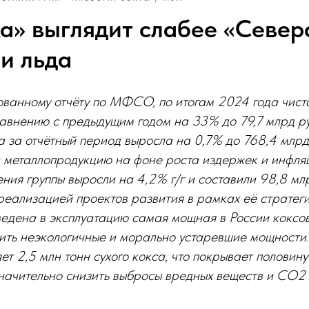
а» выглядит слабее «Север
и льда
ованному отчёту по МФСО, по итогам 2024 года чис
авнению с предыдущим годом на 33% до 79,7 млрд ру
 за отчётный период выросла на 0,7% до 768,4 млрд
 металлопродукцию на фоне роста издержек и инфляц
ния группы выросли на 4,2% г/г и составили 98,8 млр
ализацией проектов развития в рамках её стратегии
ведена в эксплуатацию самая мощная в России коксо
ить неэкологичные и морально устаревшие мощности.
ет 2,5 млн тонн сухого кокса, что покрывает половин
начительно снизить выбросы вредных веществ и CO2 