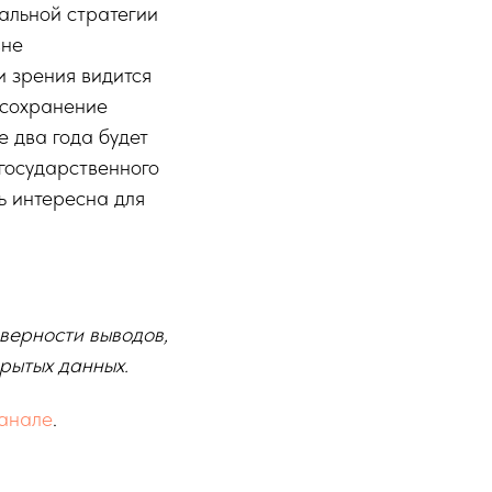
альной стратегии
вне
и зрения видится
 сохранение
 два года будет
государственного
ь интересна для
оверности выводов,
рытых данных.
канале
.