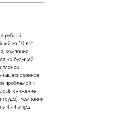
рд рублей
йший за 10 лет
ся, компания
ся на будущей
в планах
е вышесказанное,
ой проблемой и
сырьё, снижение
 труда). Компания
 в 49,4 млрд