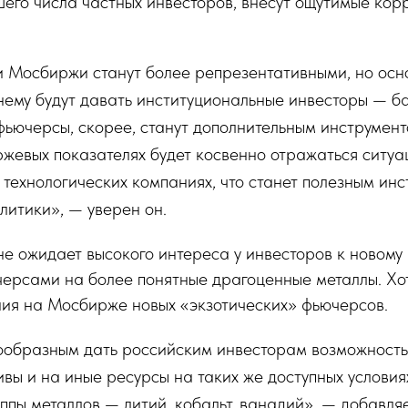
его числа частных инвесторов, внесут ощутимые кор
и Мосбиржи станут более репрезентативными, но осно
ему будут давать институциональные инвесторы — ба
фьючерсы, скорее, станут дополнительным инструмен
иржевых показателях будет косвенно отражаться ситу
 технологических компаниях, что станет полезным ин
литики», — уверен он.
не ожидает высокого интереса у инвесторов к новому 
ерсами на более понятные драгоценные металлы. Хот
ния на Мосбирже новых «экзотических» фьючерсов.
образным дать российским инвесторам возможность
ивы и на иные ресурсы на таких же доступных услови
ппы металлов — литий, кобальт, ванадий», — добавляе