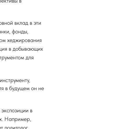
рективы в
вной вклад в эти
нки, фонды,
том хеджирования
ация в добывающих
струментом для
инструменту,
я в будущем он не
 экспозиции в
ях. Например,
т политолог.