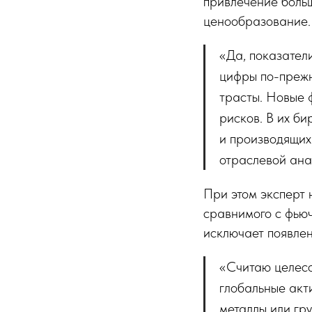
привлечение больш
ценообразование.
«Да, показател
цифры по-прежн
трасты. Новые 
рисков. В их б
и производящих
отраслевой ана
При этом эксперт 
сравнимого с фьюч
исключает появле
«Считаю целесо
глобальные акт
металлы или гру