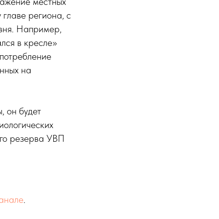
важение местных
 главе региона, с
вня. Например,
ался в кресле»
употребление
нных на
, он будет
иологических
ого резерва УВП
канале
.