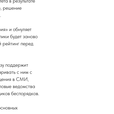
ета в результате
е, решение
.
ия» и обнуляет
лики будет заново
й рейтинг перед
азу поддержит
аривать с ним с
бщения в СМИ,
ловые ведомства
иков беспорядков.
основных