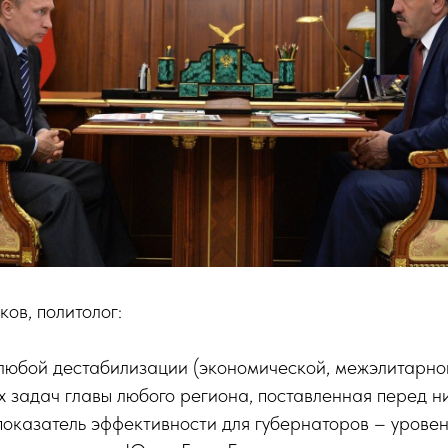
ов, политолог:
любой дестабилизации (экономической, межэлитарной
х задач главы любого региона, поставленная перед 
оказатель эффективности для губернаторов – уровен