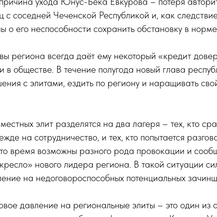
причина ухода Юнус-Бека Евкурова – потеря авторит
 с соседней Чеченской Республикой и, как следстви
ы о его неспособности сохранить обстановку в норме
вы региона всегда даёт ему некоторый «кредит довер
и в обществе. В течение полугода новый глава респуб
ения с элитами, ездить по региону и наращивать сво
местных элит разделятся на два лагеря – тех, кто ср
ежде на сотрудничество, и тех, кто попытается разгов
 это время возможны разного рода провокации и соо
ресло» нового лидера региона. В такой ситуации си
ление на недоговороспособных потенциальных зачинщ
ловое давление на региональные элиты – это один из 